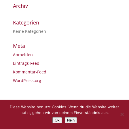
Archiv
Kategorien
Keine Kategorien
Meta
Anmelden
Eintrags-Feed
Kommentar-Feed
WordPress.org
Diese Website benutzt Cookies. Wenn du die Website weiter
Konzept & Design: Purplemedia.de
nutzt, gehen wir von deinem Einverständnis aus.
Ok
Nein