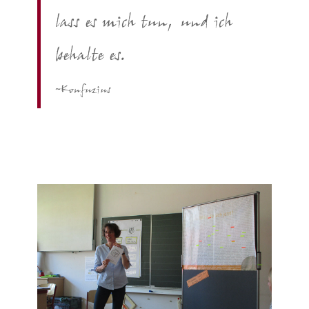
lass es mich tun, und ich
behalte es.
~Konfuzius